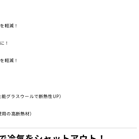
を軽減！
に！
を軽減！
性能グラスウールで断熱性UP）
壁用の高断熱材）
熱で冷気をシャットアウト！