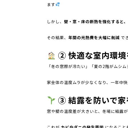
ます
しかし、
壁・窓・床の断熱を強化すると
その結果、
年間の光熱費を大幅に削減
で
② 快適な室内環
「冬の窓際が冷たい」「夏の2階がムシム
家全体の温度ムラが少なくなり、一年中快
③ 結露を防いで
窓や壁の温度差が大きいと、冬場に結露
これが
カビやダニの発生原因
になること