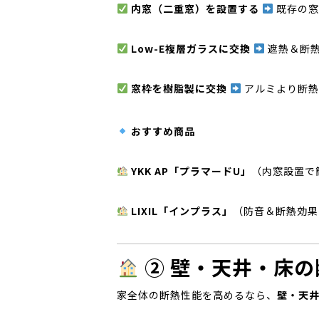
内窓（二重窓）を設置する
既存の窓
Low-E複層ガラスに交換
遮熱＆断熱
窓枠を樹脂製に交換
アルミより断熱
おすすめ商品
YKK AP「プラマードU」
（内窓設置で
LIXIL「インプラス」
（防音＆断熱効果
② 壁・天井・床
家全体の断熱性能を高めるなら、
壁・天