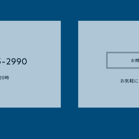
5-2990
お
20時
お気軽に