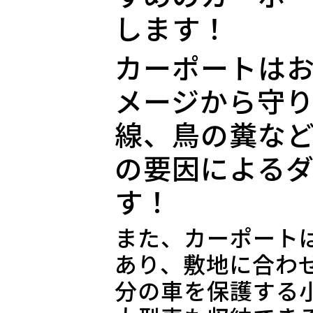
します！
カーポートは
メージから守
線、鳥の糞な
の要因による
す！
また、カーポート
あり、敷地に合わ
分の車を保護する