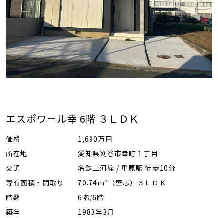
エスポワール幸 6階 ３ＬＤＫ
価格
1,690万円
所在地
愛知県刈谷市幸町１丁目
交通
名鉄三河線 / 重原駅 徒歩10分
専有面積・間取り
70.74m²（壁芯）３ＬＤＫ
階数
6階/6階
築年
1983年3月