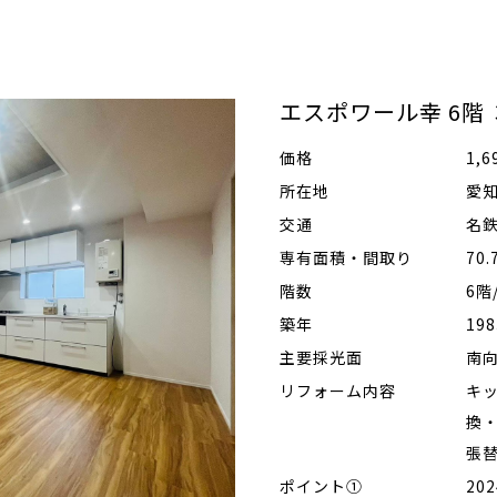
エスポワール幸 6階
価格
1,
所在地
愛
交通
名鉄
専有面積・間取り
70
階数
6階
築年
19
主要採光面
南
リフォーム内容
キ
換
張
ポイント①
20