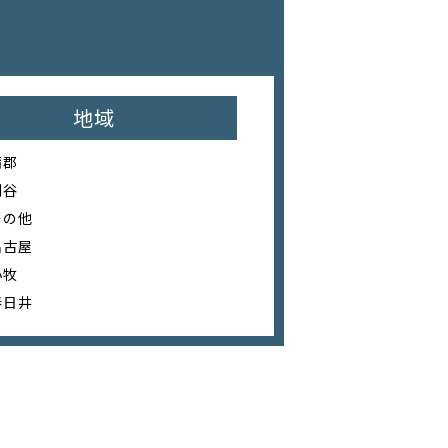
地域
蒲郡
刈谷
その他
名古屋
小牧
春日井