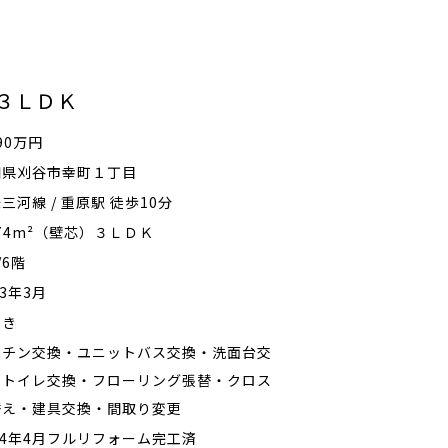
 ３ＬＤＫ
690万円
知県刈谷市幸町１丁目
三河線 / 重原駅 徒歩10分
.74m²（壁芯）３ＬＤＫ
/6階
83年3月
向き
ッチン交換・ユニットバス交換・洗面台交
・トイレ交換・フローリング張替・クロス
替え・建具交換・間取り変更
24年4月フルリフォーム完工済